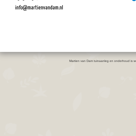
info@martienvandam.nl
Martien van Dam tuinaanleg en onderhoud is w